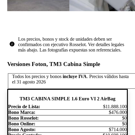
Los precios, bonos y stock de unidades deben ser
confirmados con ejecutivo Rosselot. Ver detalles legales
más abajo. Las fotografías expuestas son referenciales.
Versiones Foton, TM3 Cabina Simple
Todos los precios y bonos
incluye IVA
.
Precios válidos hasta
el 31 agosto 2026
TM3 CABINA SIMPLE 1.6 Euro VI 2 AirBag
Precio de Lista:
$11.888.100
Bono Marca:
$476.000
Bono Rosselot:
$0
Bono Online:
$0
Bono Agosto:
$714.000