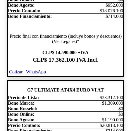
Bono Agosto:
$952.000
Precio Contado:
$18.076.100
Bono Financiamiento:
$714.000
Precio final con financiamiento (incluye bonos y descuentos)
(Ver Legales)*
CLP
$ 14.590.000
+IVA
CLP
$ 17.362.100
IVA Incl.
Cotizar
WhatsApp
G7 ULTIMATE AT4X4 EURO VI AT
Precio de Lista:
$23.312.100
Bono Marca:
$1.309.000
Bono Rosselot:
$0
Bono Online:
$0
Bono Agosto:
$1.190.000
Precio Contado:
$20.813.100
Bono Financiamiento:
$714.000