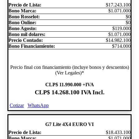
Precio de Lista:
$17.243.100
Bono Marca:
$1.071.000
Bono Rosselot:
$0
Bono Online:
$0
Bono Agosto:
$119.000
Bono mil dolares:
$1.071.000
Precio Contado:
$14.982.100
Bono Financiamiento:
$714.000
Precio final con financiamiento (incluye bonos y descuentos)
(Ver Legales)*
CLP
$ 11.990.000
+IVA
CLP
$ 14.268.100
IVA Incl.
Cotizar
WhatsApp
G7 Lite 4X4 EURO VI
Precio de Lista:
$18.433.100
Bono Marca:
$1.071.000