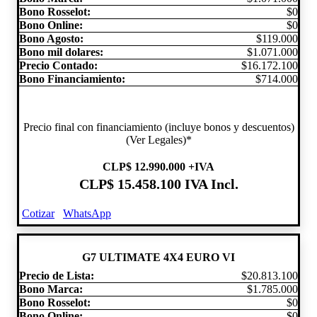
Bono Rosselot:
$0
Bono Online:
$0
Bono Agosto:
$119.000
Bono mil dolares:
$1.071.000
Precio Contado:
$16.172.100
Bono Financiamiento:
$714.000
Precio final con financiamiento (incluye bonos y descuentos)
(Ver Legales)*
CLP
$ 12.990.000
+IVA
CLP
$ 15.458.100
IVA Incl.
Cotizar
WhatsApp
G7 ULTIMATE 4X4 EURO VI
Precio de Lista:
$20.813.100
Bono Marca:
$1.785.000
Bono Rosselot:
$0
Bono Online:
$0