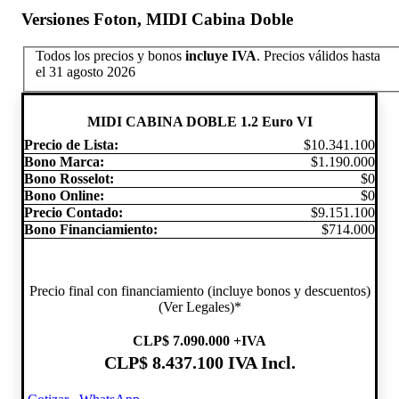
Versiones Foton, MIDI Cabina Doble
Todos los precios y bonos
incluye IVA
.
Precios válidos hasta
el 31 agosto 2026
MIDI CABINA DOBLE 1.2 Euro VI
Precio de Lista:
$10.341.100
Bono Marca:
$1.190.000
Bono Rosselot:
$0
Bono Online:
$0
Precio Contado:
$9.151.100
Bono Financiamiento:
$714.000
Precio final con financiamiento (incluye bonos y descuentos)
(Ver Legales)*
CLP
$ 7.090.000
+IVA
CLP
$ 8.437.100
IVA Incl.