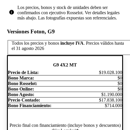
Los precios, bonos y stock de unidades deben ser
confirmados con ejecutivo Rosselot. Ver detalles legales
más abajo. Las fotografías expuestas son referenciales.
Versiones Foton, G9
Todos los precios y bonos
incluye IVA
.
Precios válidos hasta
el 31 agosto 2026
G9 4X2 MT
Precio de Lista:
$19.028.100
Bono Marca:
$0
Bono Rosselot:
$0
Bono Online:
$0
Bono Agosto:
$1.190.000
Precio Contado:
$17.838.100
Bono Financiamiento:
$714.000
Precio final con financiamiento (incluye bonos y descuentos)