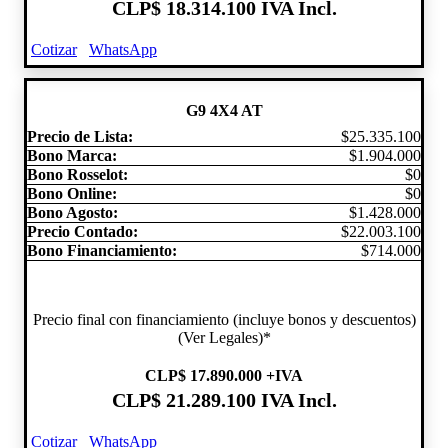
CLP
$ 18.314.100
IVA Incl.
Cotizar
WhatsApp
G9 4X4 AT
Precio de Lista:
$25.335.100
Bono Marca:
$1.904.000
Bono Rosselot:
$0
Bono Online:
$0
Bono Agosto:
$1.428.000
Precio Contado:
$22.003.100
Bono Financiamiento:
$714.000
Precio final con financiamiento (incluye bonos y descuentos)
(Ver Legales)*
CLP
$ 17.890.000
+IVA
CLP
$ 21.289.100
IVA Incl.
Cotizar
WhatsApp