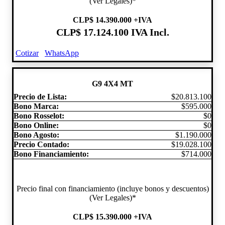
(Ver Legales)*
CLP
$ 14.390.000
+IVA
CLP
$ 17.124.100
IVA Incl.
Cotizar
WhatsApp
G9 4X4 MT
Precio de Lista:
$20.813.100
Bono Marca:
$595.000
Bono Rosselot:
$0
Bono Online:
$0
Bono Agosto:
$1.190.000
Precio Contado:
$19.028.100
Bono Financiamiento:
$714.000
Precio final con financiamiento (incluye bonos y descuentos)
(Ver Legales)*
CLP
$ 15.390.000
+IVA