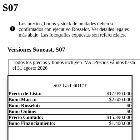
S07
Los precios, bonos y stock de unidades deben ser
confirmados con ejecutivo Rosselot. Ver detalles legales
más abajo. Las fotografías expuestas son referenciales.
Versiones Soueast​, S07
Todos los precios y bonos incluyen IVA.
Precios válidos hasta
el 31 agosto 2026
S07 1.5T 6DCT
Precio de Lista:
$17.990.000
Bono Marca:
$2.600.000
Bono Rosselot:
$0
Bono Online:
$0
Precio Contado:
$15.390.000
Bono Financiamiento:
$1.400.000