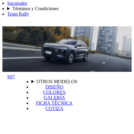
Sucursales
Términos y Condiciones
Team Rally
S07
OTROS MODELOS
DISEÑO
COLORES
GALERÍA
FICHA TÉCNICA
COTIZA