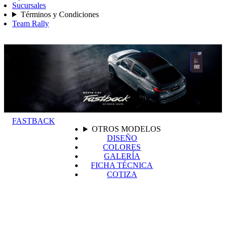
Sucursales
Términos y Condiciones
Team Rally
FASTBACK
OTROS MODELOS
DISEÑO
COLORES
GALERÍA
FICHA TÉCNICA
COTIZA