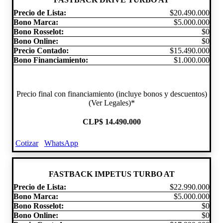
Precio de Lista:
$20.490.000
Bono Marca:
$5.000.000
Bono Rosselot:
$0
Bono Online:
$0
Precio Contado:
$15.490.000
Bono Financiamiento:
$1.000.000
Precio final con financiamiento (incluye bonos y descuentos)
(Ver Legales)*
CLP
$ 14.490.000
Cotizar
WhatsApp
FASTBACK IMPETUS TURBO AT
Precio de Lista:
$22.990.000
Bono Marca:
$5.000.000
Bono Rosselot:
$0
Bono Online:
$0