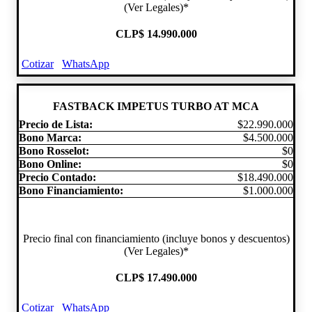
(Ver Legales)*
CLP
$ 14.990.000
Cotizar
WhatsApp
FASTBACK IMPETUS TURBO AT MCA
Precio de Lista:
$22.990.000
Bono Marca:
$4.500.000
Bono Rosselot:
$0
Bono Online:
$0
Precio Contado:
$18.490.000
Bono Financiamiento:
$1.000.000
Precio final con financiamiento (incluye bonos y descuentos)
(Ver Legales)*
CLP
$ 17.490.000
Cotizar
WhatsApp