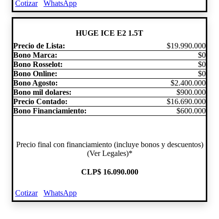
Cotizar
WhatsApp
HUGE ICE E2 1.5T
Precio de Lista:
$19.990.000
Bono Marca:
$0
Bono Rosselot:
$0
Bono Online:
$0
Bono Agosto:
$2.400.000
Bono mil dolares:
$900.000
Precio Contado:
$16.690.000
Bono Financiamiento:
$600.000
Precio final con financiamiento (incluye bonos y descuentos)
(Ver Legales)*
CLP
$ 16.090.000
Cotizar
WhatsApp