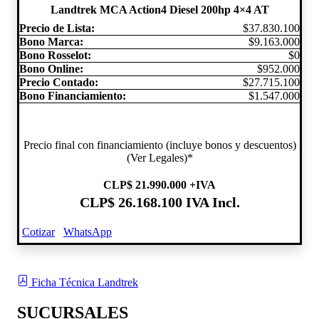
Landtrek MCA Action4 Diesel 200hp 4×4 AT
Precio de Lista:
$37.830.100
Bono Marca:
$9.163.000
Bono Rosselot:
$0
Bono Online:
$952.000
Precio Contado:
$27.715.100
Bono Financiamiento:
$1.547.000
Precio final con financiamiento (incluye bonos y descuentos)
(Ver Legales)*
CLP
$ 21.990.000
+IVA
CLP
$ 26.168.100
IVA Incl.
Cotizar
WhatsApp
Ficha Técnica Landtrek
SUCURSALES