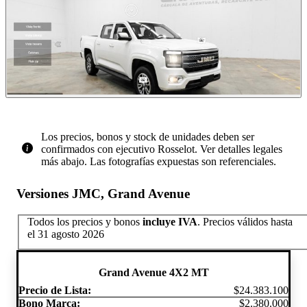
Los precios, bonos y stock de unidades deben ser
confirmados con ejecutivo Rosselot. Ver detalles legales
más abajo. Las fotografías expuestas son referenciales.
Versiones JMC, Grand Avenue
Todos los precios y bonos
incluye IVA
.
Precios válidos hasta
el 31 agosto 2026
Grand Avenue 4X2 MT
Precio de Lista:
$24.383.100
Bono Marca:
$2.380.000