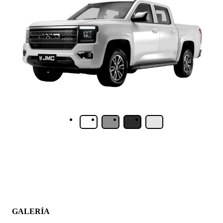
GALERÍA