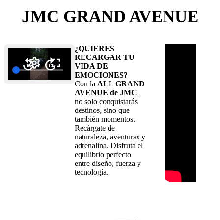
JMC
GRAND AVENUE
¿QUIERES
RECARGAR TU
VIDA DE
EMOCIONES?
Con la
ALL GRAND
AVENUE de JMC
,
no solo conquistarás
destinos, sino que
también momentos.
Recárgate de
naturaleza, aventuras y
adrenalina. Disfruta el
equilibrio perfecto
entre diseño, fuerza y
tecnología.