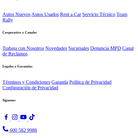
Autos Nuevos
Autos Usados
Rent a Car
Servicio Técnico
Team
Rally
Corporativo y Canales
Trabaja con Nosotros
Novedades
Sucursales
Denuncia MPD
Canal
de Reclamos
Legales y Garantías
Términos y Condiciones
Garantía
Política de Privacidad
Configuración de Privacidad
Síguenos
600 582 9988