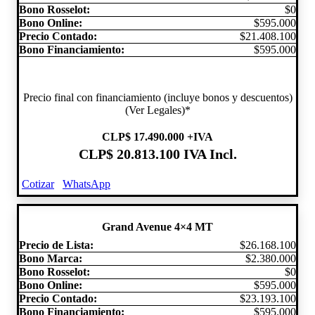
Bono Rosselot:
$0
Bono Online:
$595.000
Precio Contado:
$21.408.100
Bono Financiamiento:
$595.000
Precio final con financiamiento (incluye bonos y descuentos)
(Ver Legales)*
CLP
$ 17.490.000
+IVA
CLP
$ 20.813.100
IVA Incl.
Cotizar
WhatsApp
Grand Avenue 4×4 MT
Precio de Lista:
$26.168.100
Bono Marca:
$2.380.000
Bono Rosselot:
$0
Bono Online:
$595.000
Precio Contado:
$23.193.100
Bono Financiamiento:
$595.000