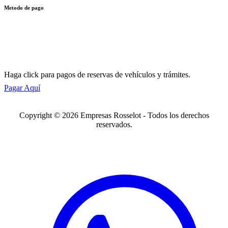
Metodo de pago
Haga click para pagos de reservas de vehículos y trámites.
Pagar Aquí
Copyright © 2026 Empresas Rosselot - Todos los derechos
reservados.