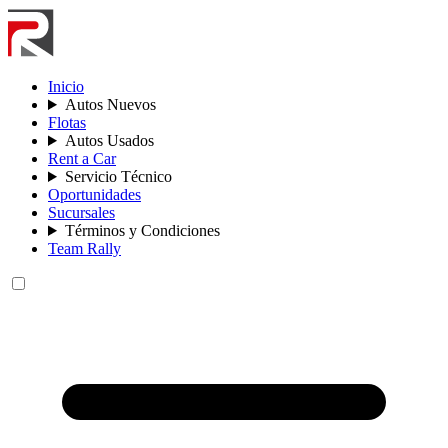
Inicio
Autos Nuevos
Flotas
Autos Usados
Rent a Car
Servicio Técnico
Oportunidades
Sucursales
Términos y Condiciones
Team Rally