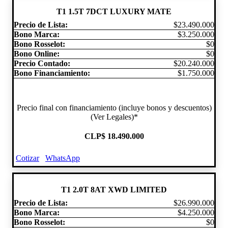
T1 1.5T 7DCT LUXURY MATE
Precio de Lista:
$23.490.000
Bono Marca:
$3.250.000
Bono Rosselot:
$0
Bono Online:
$0
Precio Contado:
$20.240.000
Bono Financiamiento:
$1.750.000
Precio final con financiamiento (incluye bonos y descuentos)
(Ver Legales)*
CLP
$ 18.490.000
Cotizar
WhatsApp
T1 2.0T 8AT XWD LIMITED
Precio de Lista:
$26.990.000
Bono Marca:
$4.250.000
Bono Rosselot:
$0