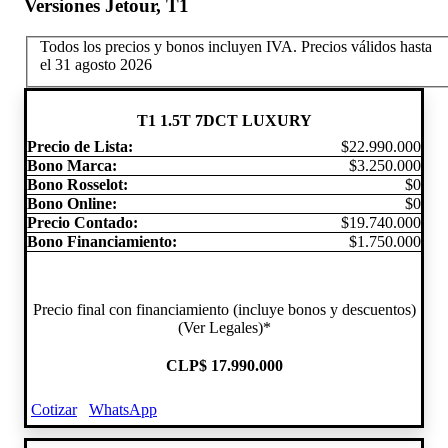
Versiones Jetour​, T1
Todos los precios y bonos incluyen IVA.
Precios válidos hasta
el 31 agosto 2026
T1 1.5T 7DCT LUXURY
Precio de Lista:
$22.990.000
Bono Marca:
$3.250.000
Bono Rosselot:
$0
Bono Online:
$0
Precio Contado:
$19.740.000
Bono Financiamiento:
$1.750.000
Precio final con financiamiento (incluye bonos y descuentos)
(Ver Legales)*
CLP
$ 17.990.000
Cotizar
WhatsApp