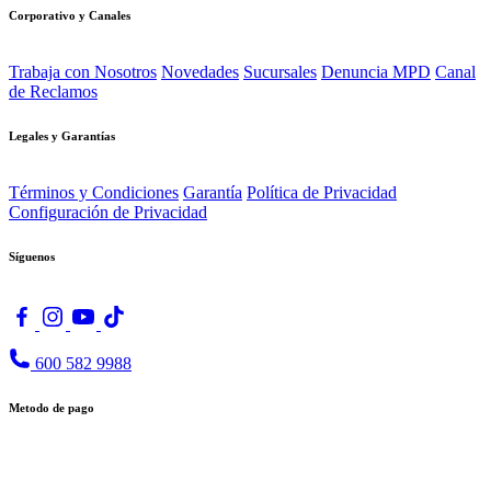
Corporativo y Canales
Trabaja con Nosotros
Novedades
Sucursales
Denuncia MPD
Canal
de Reclamos
Legales y Garantías
Términos y Condiciones
Garantía
Política de Privacidad
Configuración de Privacidad
Síguenos
600 582 9988
Metodo de pago