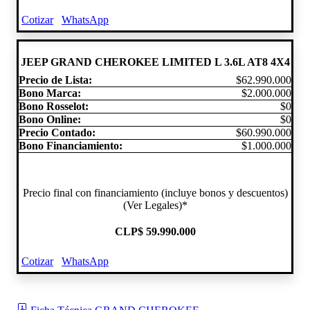
Cotizar
WhatsApp
JEEP GRAND CHEROKEE LIMITED L 3.6L AT8 4X4
Precio de Lista:
$62.990.000
Bono Marca:
$2.000.000
Bono Rosselot:
$0
Bono Online:
$0
Precio Contado:
$60.990.000
Bono Financiamiento:
$1.000.000
Precio final con financiamiento (incluye bonos y descuentos)
(Ver Legales)*
CLP
$ 59.990.000
Cotizar
WhatsApp