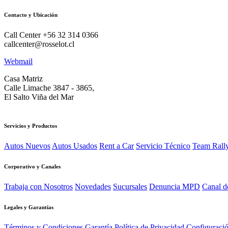
Contacto y Ubicación
Call Center +56 32 314 0366
callcenter@rosselot.cl
Webmail
Casa Matriz
Calle Limache 3847 - 3865,
El Salto Viña del Mar
Servicios y Productos
Autos Nuevos
Autos Usados
Rent a Car
Servicio Técnico
Team Rall
Corporativo y Canales
Trabaja con Nosotros
Novedades
Sucursales
Denuncia MPD
Canal d
Legales y Garantías
Términos y Condiciones
Garantía
Política de Privacidad
Configuració